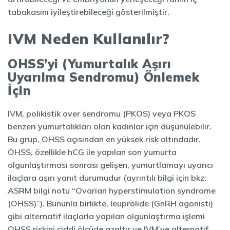
tabakasını iyileştirebileceği gösterilmiştir.
IVM Neden Kullanılır?
OHSS’yi (Yumurtalık Aşırı
Uyarılma Sendromu) Önlemek
İçin
IVM, polikistik over sendromu (PKOS) veya PKOS
benzeri yumurtalıkları olan kadınlar için düşünülebilir.
Bu grup, OHSS açısından en yüksek risk altındadır.
OHSS, özellikle hCG ile yapılan son yumurta
olgunlaştırması sonrası gelişen, yumurtlamayı uyarıcı
ilaçlara aşırı yanıt durumudur (ayrıntılı bilgi için bkz:
ASRM bilgi notu “Ovarian hyperstimulation syndrome
(OHSS)”). Bununla birlikte, leuprolide (GnRH agonisti)
gibi alternatif ilaçlarla yapılan olgunlaştırma işlemi
OHSS riskini ciddi ölçüde azaltır ve IVM’ye alternatif