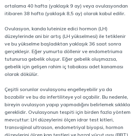
ortalama 40 hafta (yaklaşık 9 ay) veya ovulasyondan
itibaren 38 hafta (yaklaşık 8,5 ay) olarak kabul edilir.
Ovulasyon, kanda luteinize edici hormon (LH)
düzeylerinde ani bir artış (LH yükselmesi) ile tetiklenir
ve bu yükselme başladıktan yaklaşık 36 saat sonra
gerçekleşir. Eğer yumurta döllenir ve endometriuma
tutunursa gebelik oluşur. Eğer gebelik oluşmazsa,
gebelik için gelişen rahim iç tabakası adet kanaması
olarak dökülür.
Çeşitli sorunlar ovulasyonu engelleyebilir ya da
bozabilir ve bu da infertiliteye yol açabilir. Bu nedenle,
bireyin ovulasyon yapıp yapmadığını belirlemek sıklıkla
gereklidir. Ovulasyonun tespiti için birden fazla yöntem
mevcuttur: LH düzeylerini ölçen idrar test kitleri,
transvajinal ultrason, endometriyal biyopsi, hormon
düzeylerini ölçen kan testleri ve bazal vücut ısısı (BBT)