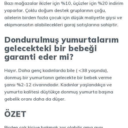
Bazı mağazalar ikizler için %10, üçüzler için %20 indirim
yaparlar. Çoklu doğum destek gruplarının çoğu,
ailelerin birden fazla çocuk için düşük maliyetle giysi ve
ekipmansatın alabilecekleri garaj satışlarına sahiptir.
Dondurulmuş yumurtalarım
gelecekteki bir bebeği
garanti eder mi?
Hayır. Daha genç kadınlarda bile ( <38 yaşında),
donmuş bir yumurtanın gelecekte bir bebek verme
şansı %2-12 civarındadır. Kadınlar yaşlandıkça ve
yumurta kalitesi düştükçe donmuş yumurta başına
gebelik oranı daha da düşer.
ÖZET
Birden çok kişiye bakmak zor olabilir ama aynı