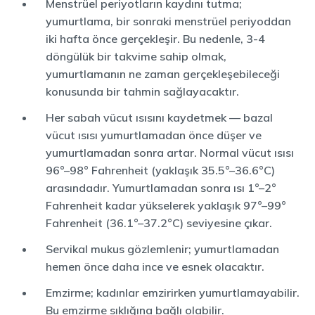
Menstrüel periyotların kaydını tutma;
yumurtlama, bir sonraki menstrüel periyoddan
iki hafta önce gerçekleşir. Bu nedenle, 3-4
döngülük bir takvime sahip olmak,
yumurtlamanın ne zaman gerçekleşebileceği
konusunda bir tahmin sağlayacaktır.
Her sabah vücut ısısını kaydetmek — bazal
vücut ısısı yumurtlamadan önce düşer ve
yumurtlamadan sonra artar. Normal vücut ısısı
96°–98° Fahrenheit (yaklaşık 35.5°–36.6°C)
arasındadır. Yumurtlamadan sonra ısı 1°–2°
Fahrenheit kadar yükselerek yaklaşık 97°–99°
Fahrenheit (36.1°–37.2°C) seviyesine çıkar.
Servikal mukus gözlemlenir; yumurtlamadan
hemen önce daha ince ve esnek olacaktır.
Emzirme; kadınlar emzirirken yumurtlamayabilir.
Bu emzirme sıklığına bağlı olabilir.