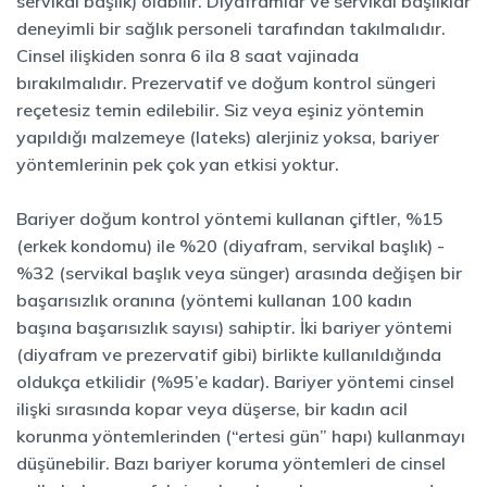
servikal başlık) olabilir. Diyaframlar ve servikal başlıklar
deneyimli bir sağlık personeli tarafından takılmalıdır.
Cinsel ilişkiden sonra 6 ila 8 saat vajinada
bırakılmalıdır. Prezervatif ve doğum kontrol süngeri
reçetesiz temin edilebilir. Siz veya eşiniz yöntemin
yapıldığı malzemeye (lateks) alerjiniz yoksa, bariyer
yöntemlerinin pek çok yan etkisi yoktur.
Bariyer doğum kontrol yöntemi kullanan çiftler, %15
(erkek kondomu) ile %20 (diyafram, servikal başlık) -
%32 (servikal başlık veya sünger) arasında değişen bir
başarısızlık oranına (yöntemi kullanan 100 kadın
başına başarısızlık sayısı) sahiptir. İki bariyer yöntemi
(diyafram ve prezervatif gibi) birlikte kullanıldığında
oldukça etkilidir (%95’e kadar). Bariyer yöntemi cinsel
ilişki sırasında kopar veya düşerse, bir kadın acil
korunma yöntemlerinden (“ertesi gün” hapı) kullanmayı
düşünebilir. Bazı bariyer koruma yöntemleri de cinsel